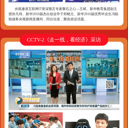
央视邀请互联网IT资深预言专家磐石之心—王斌、新华教育集团副主
授孙凡伟、新华2010届杰出创业学子郑晓元、新华2016届优秀毕业生冯聪
聪做客央视新闻直播间，同台论道，聚焦就业话题。
CCTV-2《走一线，看经济》采访