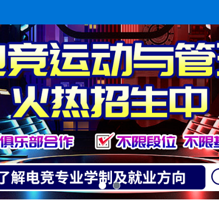
愿意
你愿意与学姐一起学IT吗